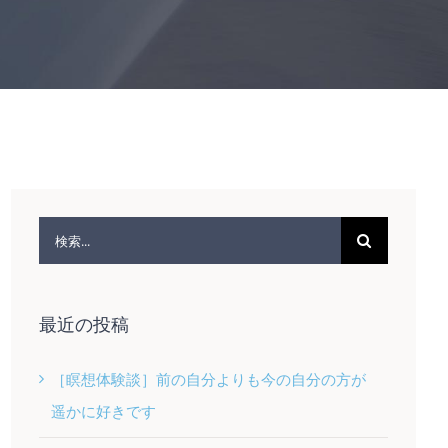
検
索
…
最近の投稿
［瞑想体験談］前の自分よりも今の自分の方が
遥かに好きです