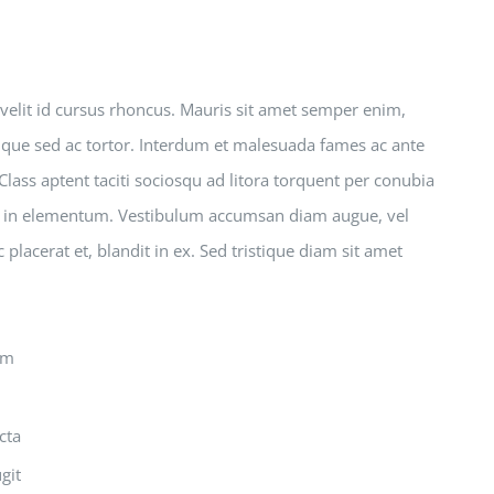
a velit id cursus rhoncus. Mauris sit amet semper enim,
tique sed ac tortor. Interdum et malesuada fames ac ante
lass aptent taciti sociosqu ad litora torquent per conubia
us in elementum. Vestibulum accumsan diam augue, vel
lacerat et, blandit in ex. Sed tristique diam sit amet
em
cta
git