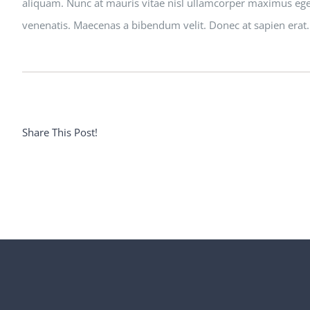
aliquam. Nunc at mauris vitae nisl ullamcorper maximus eget
venenatis. Maecenas a bibendum velit. Donec at sapien erat. Nu
Share This Post!