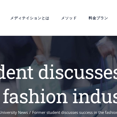
メディテイションとは
メソッド
料金プラン
ent discusse
 fashion indu
University News
Former student discusses success in the fashio