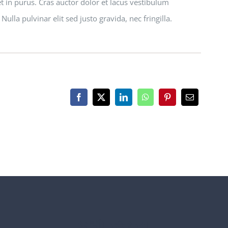
 in purus. Cras auctor dolor et lacus vestibulum
lla pulvinar elit sed justo gravida, nec fringilla.
お問い合わせ