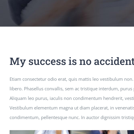
My success is no accident
Etiam consectetur odio erat, quis mattis leo vestibulum non. F
libero. Phasellus convallis, sem ac tristique interdum, puru
Aliquam leo purus, iaculis non condimentum hendrerit, vestib
Vestibulum elementum magna ut diam placerat, in venenatis e
condimentum, pellentesque nunc. In auctor dignissim tristiq