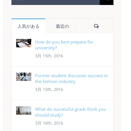
索
…
コ
人気がある
最近の
メ
ン
How do you best prepare for
university?
ト
3月 15th, 2016
Former student discusses success in
the fashion industry
3月 15th, 2016
What do successful grads think you
should study?
3月 16th, 2016