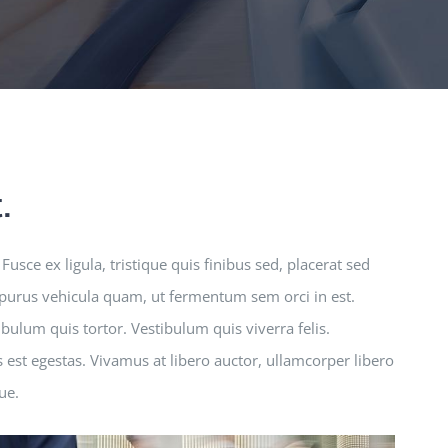
.
usce ex ligula, tristique quis finibus sed, placerat sed
s purus vehicula quam, ut fermentum sem orci in est.
ulum quis tortor. Vestibulum quis viverra felis.
st egestas. Vivamus at libero auctor, ullamcorper libero
ue.