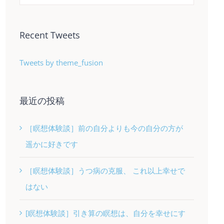
Recent Tweets
Tweets by theme_fusion
最近の投稿
［瞑想体験談］前の自分よりも今の自分の方が
遥かに好きです
［瞑想体験談］うつ病の克服、 これ以上幸せで
はない
[瞑想体験談］引き算の瞑想は、自分を幸せにす