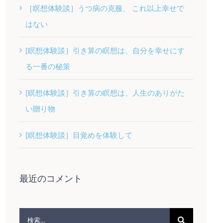
［瞑想体験談］うつ病の克服、 これ以上幸せで
はない
[瞑想体験談］引き算の瞑想は、自分を幸せにす
る一番の秘策
[瞑想体験談］引き算の瞑想は、人生のありがた
い贈り物
[瞑想体験談］目覚めを体験して
最近のコメント
検