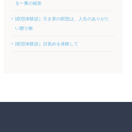
る一番の秘策
[瞑想体験談］引き算の瞑想は、人生のありがた
い贈り物
[瞑想体験談］目覚めを体験して