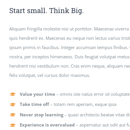
Start small. Think Big.
Aliquam fringilla molestie nisi ut porttitor. Maecenas viverr
quis hendrerit ex. Maecenas eu neque non lectus varius tris
ipsum primis in faucibus. Integer accumsan tempus finibus. C
nostra, per inceptos himenaeos. Duis feugiat volutpat met
hendrerit nisi vestibulum non. Cras enim neque, aliquam nec p
felis volutpat, vel cursus dolor maximus.
Value your time
– omnis iste natus error sit voluptat
Take time off
– totam rem aperiam, eaque ipsa
Never stop learning
– quasi architecto beatae vitae di
Experience is overvalued
– aspernatur aut odit aut fu