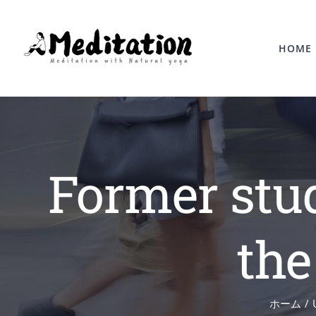
Skip
to
HOME
content
Former stud
the
ホーム