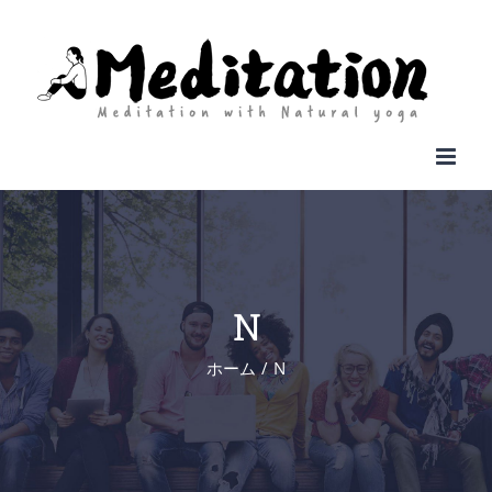
Skip
to
content
N
ホーム
N