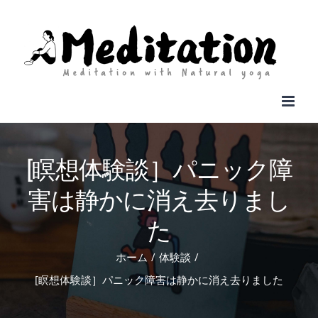
Skip
to
content
[瞑想体験談］パニック障
害は静かに消え去りまし
た
ホーム
体験談
[瞑想体験談］パニック障害は静かに消え去りました