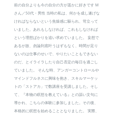
前の自分よりも今の自分の方が遥かに好きです M
さん／50代・男性 当時の私は、何かを成し遂げな
ければならないという焦燥感に駆られ、苛立って
いました。あれもしなければ、これもしなければ
という理想ばかりを追い求めていました。 妄想で
あるが故、勿論到底叶うはずもなく、時間が足り
ないのは仕事のせいで、やりたいこともできない
のだ、とイライラしたり自己否定の毎日を過ごし
ていました。 そんな時、アンガーコントロールや
マインドフルネスに興味を抱き、スキルマーケッ
トの「ストアカ」で数講座を受講しました。そし
て、『本物の瞑想を教えている』との謳い文句に
導かれ、こちらの体験に参加しました。その後、
本格的に瞑想を始めることとなりました。 実際、