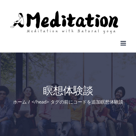
Skip
to
content
瞑想体験談
ホーム
</head> タグの前にコードを追加
瞑想体験談