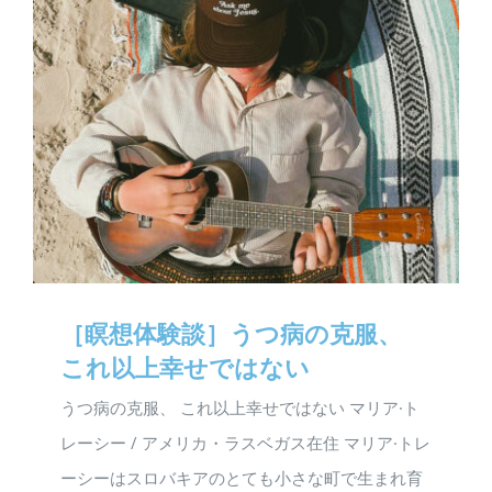
［瞑想体験談］うつ病の克服、
これ以上幸せではない
うつ病の克服、 これ以上幸せではない マリア·ト
レーシー / アメリカ・ラスベガス在住 マリア·トレ
ーシーはスロバキアのとても小さな町で生まれ育